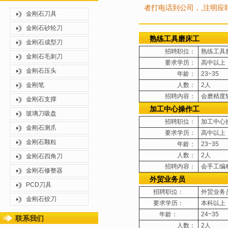
者打电话到公司，,注明应
金刚石刀具
金刚石砂轮刀
熟练工具磨床工
金刚石成型刀
招聘职位：
熟练工具
金刚石毛刺刀
要求学历：
高中以上
金刚石压头
年龄：
23~35
金刚笔
人数：
2人
招聘内容：
会磨精度
金刚石支撑
加工中心操作工
玻璃刀吸盘
招聘职位：
加工中心
金刚石测爪
要求学历：
高中以上
金刚石颗粒
年龄：
23~35
人数：
2人
金刚石四角刀
招聘内容：
会手工编
金刚石修整器
外贸业务员
PCD刀具
招聘职位：
外贸业务
金刚石铰刀
要求学历：
本科以上
年龄：
24~35
联系我们
人数：
2人