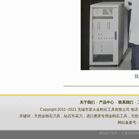
我
关于我们
-
产品中心
-
联系我们
-
Copyright 2011~2021 无锡市星火金刚石工具有限公司 电话：
关键词：天然金刚石刀具，钻石车花刀，进口磨床专用金刚石工具，天然
网站备案号
网站设计制作：
汇盛信息技术