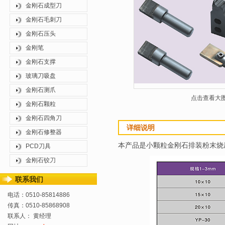
金刚石成型刀
金刚石毛刺刀
金刚石压头
金刚笔
金刚石支撑
玻璃刀吸盘
金刚石测爪
点击查看大
金刚石颗粒
金刚石四角刀
详细说明
金刚石修整器
本产品是小颗粒金刚石排装粉末烧
PCD刀具
金刚石铰刀
联系我们
电话：0510-85814886
传真：0510-85868908
联系人： 黄经理